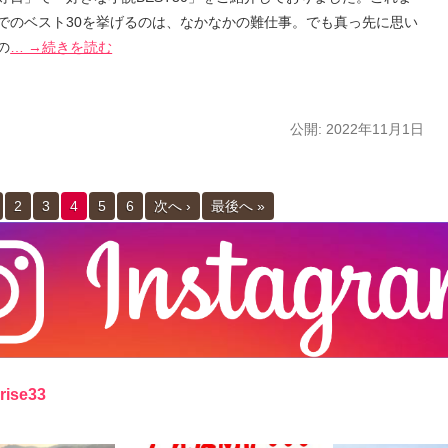
でのベスト30を挙げるのは、なかなかの難仕事。でも真っ先に思い
の
… →続きを読む
公開:
2022年11月1日
2
3
4
5
6
次へ ›
最後へ »
rise33