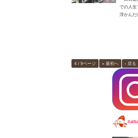
での人生
浮かんだ
4 / 9ページ
« 最初へ
‹ 戻る
natu