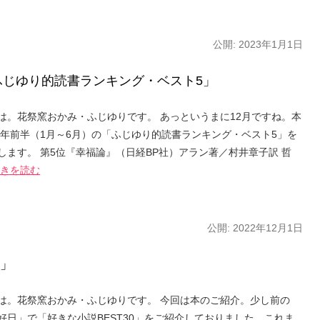
公開:
2023年1月1日
のふじゆり的読書ランキング・ベスト5」
は。花祭窯おかみ・ふじゆりです。 あっというまに12月ですね。本
22年前半（1月～6月）の「ふじゆり的読書ランキング・ベスト5」を
します。 第5位『幸福論』（日経BP社）アラン著／村井章子訳 哲
続きを読む
公開:
2022年12月1日
」
は。花祭窯おかみ・ふじゆりです。 今回は本のご紹介。少し前の
好日」で「好きな小説BEST30」をご紹介しておりました。これま