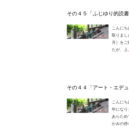
その４５「ふじゆり的読書ベ
こんにち
取りまし
月）をご
たが、上
その４４「アート・エデュ
こんにち
年になり
あらため
かみの傍