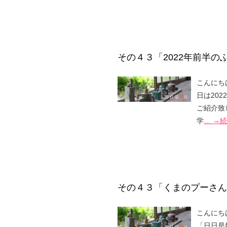
その４３「2022年前半
こんにち
日は20
ご紹介致
学
… →
その４３「くまのプーさん
こんにち
「日日是