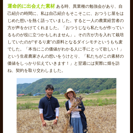
おかげさまで発売以来１５年、たくさんの方にお喜びの声をい
ただくようになりました。ただ近年、食べ物の重要性を感じ、
食生活からの改善も同時に行えるものはないか？と、素材探し
に全国を飛び回っておりました。しかし納得のいく素材にはな
かなかめぐり会えませんでした。
運命的に出会えた素材
ある時、異業種の勉強会があり、自
己紹介の時間に、私は自己紹介もそこそこに、おつうじ屋をは
じめた想いを熱く語っていました。すると一人の農業経営者の
方が声をかけてくれました。「おつうじなら私たちが作ってい
るものが役に立つかもしれません」。その方が力を入れて栽培
していたのが“するり麦”の原料となるダイシモチというもち麦
でした。「本当にこの価値がわかる人に手にとって欲しい！」
という生産農家さんの想いをうけとり、「私たちがこの素材の
価値をしっかり伝えていきます！」と翌週には実際に畑を訪
ね、契約を取り交わしました。