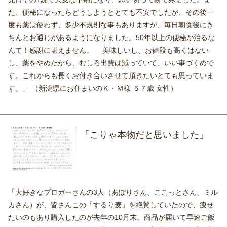
たので、好きなイラストを描く方のブログが立て続けにも紹介し
ていたのをきっかけにするり麦を購入し、家族とは別にご飯を炊
く平日の朝食とお弁当だけに使いました。 すぐには効果は現れ
ず、でもとても美味しかったので使い続けていたところ、毎晩飲
む便秘薬の量が多いと感じるようになり、1錠ずつ減らしていき、
先日その1錠で大変な下痢になり、思い切って断てみました。ま
た、便秘になったらどうしようととても不安でしたが、その後一
度も薬は使わず、多少不規則な事もありますが、毎日朝食後にき
ちんとお通じがあるようになりました。50年以上の便秘が治るな
んて！感謝に堪えません。 美味しいし、お値段も高くはない
し、薬をやめたから、むしろ出費は減っていて、いい事づくめで
す。これからも長くお付き合いさせて頂きたいとても思っていま
す。」 （新潟県にお住まいのＫ・Ｍ様 ５７歳 女性）
「こりゃ本物だと思いました」