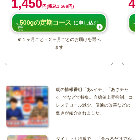
1,450
4
円(税込1,566円)
500gの定期コース
に申し込む
※１ヶ月ごと・２ヶ月ごとのお届けを選べ
※
ます
朝の情報番組「あ○イチ」「あさチャ
○」でなどで特集。血糖値上昇抑制、コ
レステロール減少、便通の改善などの
働きが紹介されました。
ダイエット特番で、 「食べるだけでや