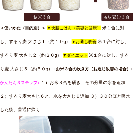
米１合に対
＜使いかた（目的別）＞
▼快腸ごはん（美容と健康）
し、するり麦 大さじ１（約１０g）
米１合に対し、
▼お通じ改善
するり麦 大さじ２（約２０g）
米１合に対し、する
▼ダイエット
り麦 大さじ５（約５０g）
↓お米３合の炊き方（お通じ改善の場合）↓
１）お米３合を研ぎ、その分量の水を追加
かんたん３ステップ♪