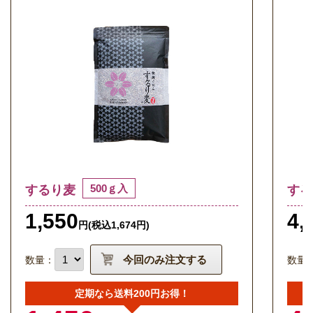
500ｇ入
するり麦
する
1,550
4,
円(税込1,674円)
数量：
数量
定期なら送料200円お得！