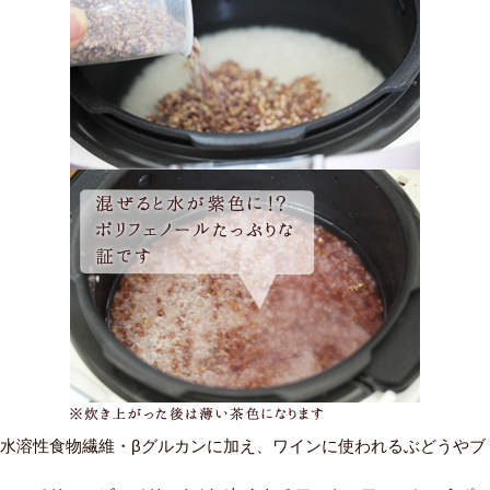
２）するり麦大さじ６と、水を大さじ６追加 ３）３０分ほど吸水
した後、普通に炊く