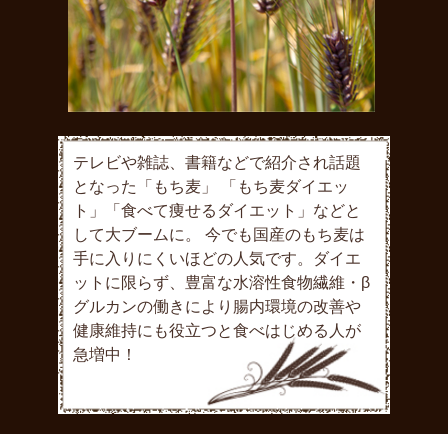
テレビや雑誌、書籍などで紹介され話題
となった「もち麦」 「もち麦ダイエッ
ト」「食べて痩せるダイエット」などと
して大ブームに。 今でも国産のもち麦は
手に入りにくいほどの人気です。ダイエ
ットに限らず、豊富な水溶性食物繊維・β
グルカンの働きにより腸内環境の改善や
健康維持にも役立つと食べはじめる人が
急増中！