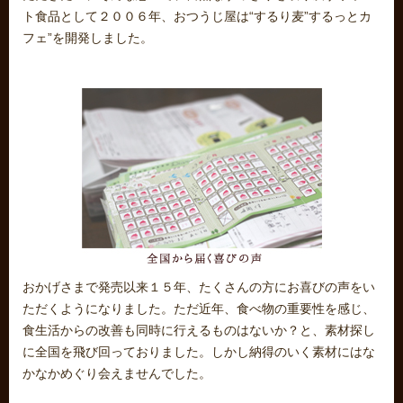
ナ・キャンドルブッシュなど）を含む便秘茶を常用し、体調を
崩してしまいツラい経験をされている方が多くいらっしゃいま
す。下剤は一時しのぎの解消法で、便秘が治ったわけではあり
ません。腸本来の働きがだんだんと失われ便意を感じなくなる
恐れもあります。自然なもので安心安全にお悩みを解消してい
ただきたい、そんな想いで、自然なすっきりを取り戻すサポー
ト食品として２００６年、おつうじ屋は“するり麦”するっとカ
フェ”を開発しました。