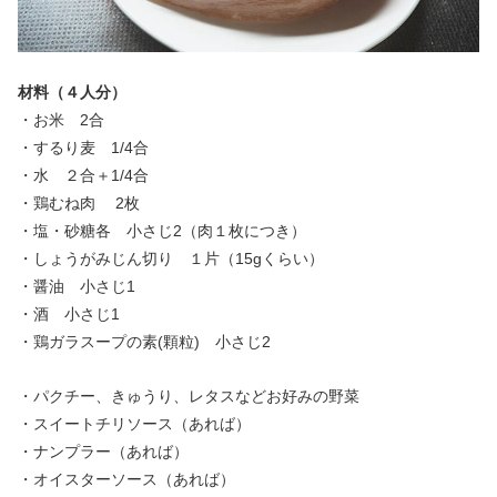
材料（４人分）
・お米 2合
・するり麦 1/4合
・水 ２合＋1/4合
・鶏むね肉 2枚
・塩・砂糖各 小さじ2（肉１枚につき）
・しょうがみじん切り １片（15gくらい）
・醤油 小さじ1
・酒 小さじ1
・鶏ガラスープの素(顆粒) 小さじ2
・パクチー、きゅうり、レタスなどお好みの野菜
・スイートチリソース（あれば）
・ナンプラー（あれば）
・オイスターソース（あれば）