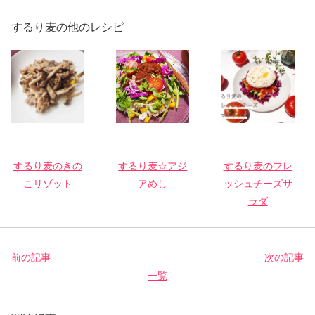
するり麦の他のレシピ
するり麦のきの
するり麦☆アジ
するり麦のフレ
こリゾット
アめし
ッシュチーズサ
ラダ
前の記事
次の記事
一覧