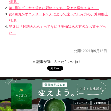
料理。
第2回初ゴーヤで苦さに悶絶！でも、段々と慣れてきて･･･
第4回おかず？デザート？人によって違う楽しみ方の、沖縄郷土
料理。
第３回「砂糖天ぷら」ってなに？実物はあの有名なお菓子だっ
た！
公開:
2021年9月13日