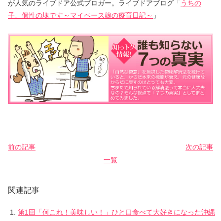
が人気のライブドア公式ブロガー。ライブドアブログ「
うちの
子、個性の塊です～マイペース娘の療育日記～
」
前の記事
次の記事
一覧
関連記事
第1回「何これ！美味しい！」ひと口食べて大好きになった沖縄