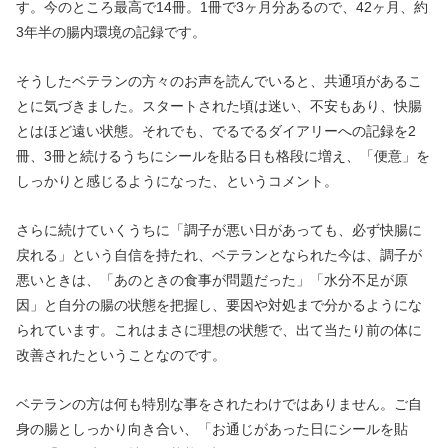
す。今のところ最高で14冊。1冊で3ヶ月分あるので、42ヶ月、約
3年半の腸内環境の記録です。
そうしたベテランの方々のお声を読んでいると、共通項があるこ
とに気づきました。スタートされた頃は迷い、不安もあり、快腸
とはほど遠い状態。それでも、でるでるダイアリーへの記録を2
冊、3冊と続けるうちにシールを貼る日も格段に増え、「便意」を
しっかりと感じるようになった、というコメント。
さらに続けていくうちに「調子が悪い日があっても、必ず快腸に
戻れる」という自信を持たれ、ベテランとなられた今は、調子が
悪いときは、「あのときの食事が問題だった」「水分不足が原
因」と自分の腸の状態を把握し、要因や対処まで分かるようにな
られています。これはまさに理想の状態で、出て当たり前の体に
改善されたということなのです。
ベテランの方は何も特別な事をされたわけではありません。ご自
身の腸としっかり向き合い、「お通じがあった日にシールを貼