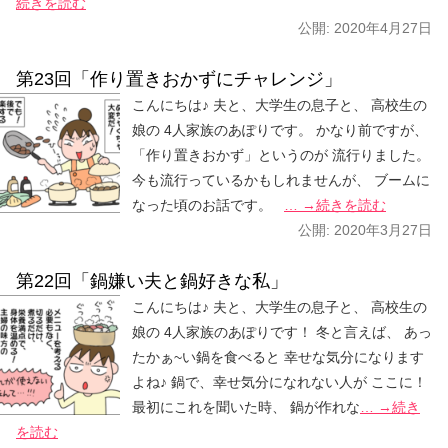
続きを読む
公開:
2020年4月27日
第23回「作り置きおかずにチャレンジ」
こんにちは♪ 夫と、大学生の息子と、 高校生の
娘の 4人家族のあぽりです。 かなり前ですが、
「作り置きおかず」というのが 流行りました。
今も流行っているかもしれませんが、 ブームに
なった頃のお話です。
… →続きを読む
公開:
2020年3月27日
第22回「鍋嫌い夫と鍋好きな私」
こんにちは♪ 夫と、大学生の息子と、 高校生の
娘の 4人家族のあぽりです！ 冬と言えば、 あっ
たかぁ~い鍋を食べると 幸せな気分になります
よね♪ 鍋で、幸せ気分になれない人が ここに！
最初にこれを聞いた時、 鍋が作れな
… →続き
を読む