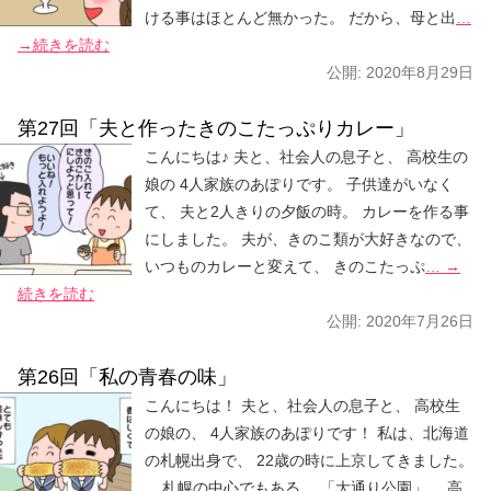
ける事はほとんど無かった。 だから、母と出
…
→続きを読む
公開:
2020年8月29日
第27回「夫と作ったきのこたっぷりカレー」
こんにちは♪ 夫と、社会人の息子と、 高校生の
娘の 4人家族のあぽりです。 子供達がいなく
て、 夫と2人きりの夕飯の時。 カレーを作る事
にしました。 夫が、きのこ類が大好きなので、
いつものカレーと変えて、 きのこたっぷ
… →
続きを読む
公開:
2020年7月26日
第26回「私の青春の味」
こんにちは！ 夫と、社会人の息子と、 高校生
の娘の、 4人家族のあぽりです！ 私は、北海道
の札幌出身で、 22歳の時に上京してきました。
札幌の中心でもある、 「大通り公園」。 高