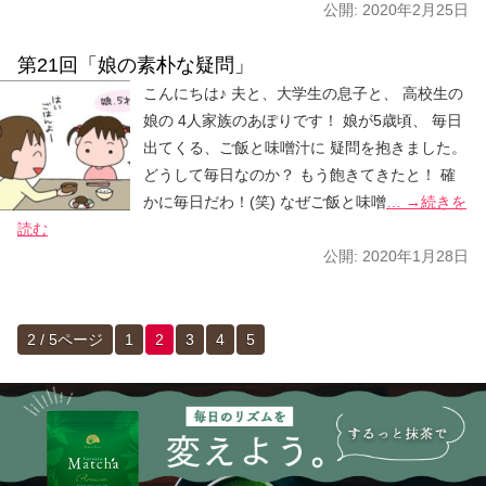
公開:
2020年2月25日
第21回「娘の素朴な疑問」
こんにちは♪ 夫と、大学生の息子と、 高校生の
娘の 4人家族のあぽりです！ 娘が5歳頃、 毎日
出てくる、ご飯と味噌汁に 疑問を抱きました。
どうして毎日なのか？ もう飽きてきたと！ 確
かに毎日だわ！(笑) なぜご飯と味噌
… →続きを
読む
公開:
2020年1月28日
2 / 5ページ
1
2
3
4
5