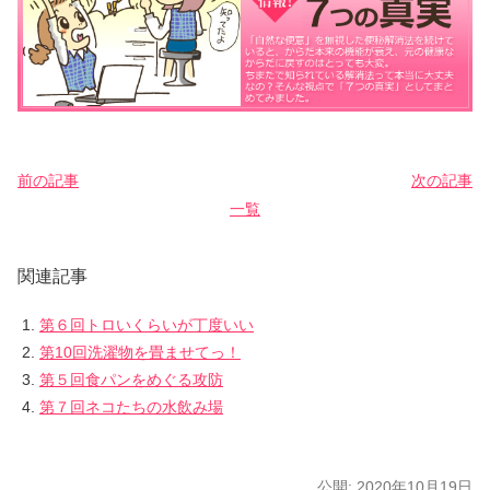
前の記事
次の記事
一覧
関連記事
第６回トロいくらいが丁度いい
第10回洗濯物を畳ませてっ！
第５回食パンをめぐる攻防
第７回ネコたちの水飲み場
公開:
2020年10月19日