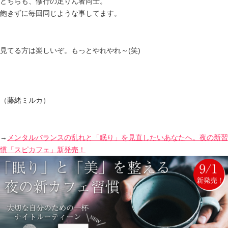
どちらも、修行の足りん者同士。
飽きずに毎回同じような事してます。
見てる方は楽しいぞ。もっとやれやれ～(笑)
（藤緒ミルカ）
→
メンタルバランスの乱れと「眠り」を見直したいあなたへ。夜の新習
慣「スピカフェ」新発売！