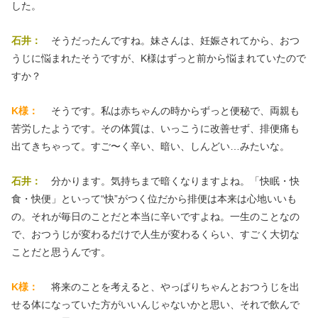
した。
石井：
そうだったんですね。妹さんは、妊娠されてから、おつ
うじに悩まれたそうですが、K様はずっと前から悩まれていたので
すか？
K様：
そうです。私は赤ちゃんの時からずっと便秘で、両親も
苦労したようです。その体質は、いっこうに改善せず、排便痛も
出てきちゃって。すご〜く辛い、暗い、しんどい…みたいな。
石井：
分かります。気持ちまで暗くなりますよね。「快眠・快
食・快便」といって“快”がつく位だから排便は本来は心地いいも
の。それが毎日のことだと本当に辛いですよね。一生のことなの
で、おつうじが変わるだけで人生が変わるくらい、すごく大切な
ことだと思うんです。
K様：
将来のことを考えると、やっぱりちゃんとおつうじを出
せる体になっていた方がいいんじゃないかと思い、それで飲んで