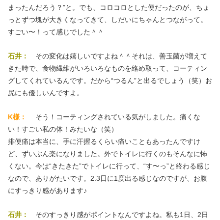
まったんだろう？”と。でも、コロコロとした便だったのが、ちょ
っとずつ塊が大きくなってきて、しだいにちゃんとつながって。
すごい〜！って感じでした＾＾
石井：
その変化は嬉しいですよね＾＾それは、善玉菌が増えて
きた時で、食物繊維がいろいろなものを絡め取って、コーティン
グしてくれているんです。だから“つるん”と出るでしょう（笑）お
尻にも優しいんですよ。
K様：
そう！コーティングされている気がしました。痛くな
い！すごい私の体！みたいな（笑）
排便痛は本当に、手に汗握るくらい痛いこともあったんですけ
ど、ずいぶん楽になりました。外でトイレに行くのもそんなに怖
くない。今は“きたきた”でトイレに行って、“す〜っ”と終わる感じ
なので、ありがたいです。2.3日に1度出る感じなのですが、お腹
にすっきり感があります♪
石井：
そのすっきり感がポイントなんですよね。私も1日、2日