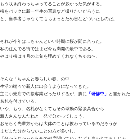
もう咲き終わっちゃってることが多かった気がする。
桜をバックに新一年生の写真など撮りたいだろうに
と、当事者じゃなくてもちょっとため息などついたものだ。
それが今年は…ちゃんといい時期に桜が間に合った。
私の住んでる街ではまだ今も満開の最中である。
やはり桜は４月の上旬を埋めてくれなくちゃね〜。
そんな「ちゃんと春らしい春」の中
生活の端々で新人に出会うようになってきた。
主に小売店での接客業だったりするが、胸に
「研修中」
と書かれた
名札を付けている。
いや、もう、名札がなくてもその挙動の緊張具合から
新人さんなんだねと一発で分かってしまう。
おそらく先輩方からは大体のことは教わっているのだろうが
まだまだ分からないことの方が多いし、
「分からなかったらその都度聞いてね」などと言われてるんじゃ