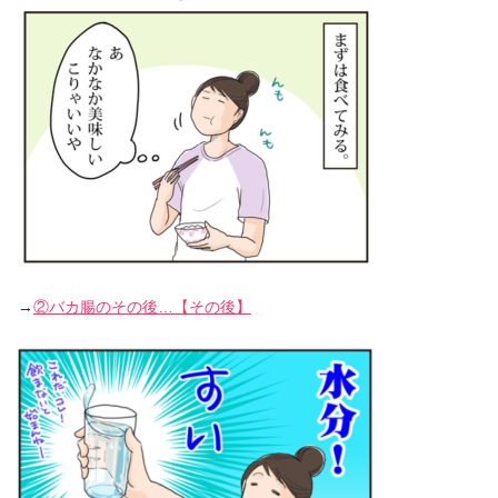
→
②バカ腸のその後…【その後】