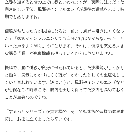
立春を過ぎると暦の上では春といわれますが、実際にはまだまだ
寒さ厳しい季節。風邪やインフルエンザが最後の猛威をふるう時
期でもありますね。
便秘がちだった方が快腸になると「前より風邪を引きにくくなっ
た」「家族がインフルエンザでも自分だけはかからなかった」と
いった声をよく聞くようになります。それは、健康を支える大き
な臓器「腸」が免疫機能も担っているからに他なりません。
快腸で、腸の働きが良好に保たれていると、免疫機能がしっかり
と働き、病気にかかりにくく万が一かかったとしても重症化しに
くいと言われています。逆にいうと、風邪やインフルエンザなど
が心配なこの時期こそ、腸内を美しく保って免疫力を高めておく
ことが重要なのですね。
「するっとシリーズ」が貴方様の、そして御家族の皆様の健康維
持に、お役に立てましたら幸いです。