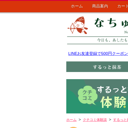
ホーム
商品案内
カー
LINEお友達登録で500円クー
ホーム
クチコミ体験談
するっと