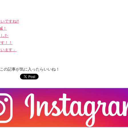
いですね!!
減！
ました
です！！
ています」