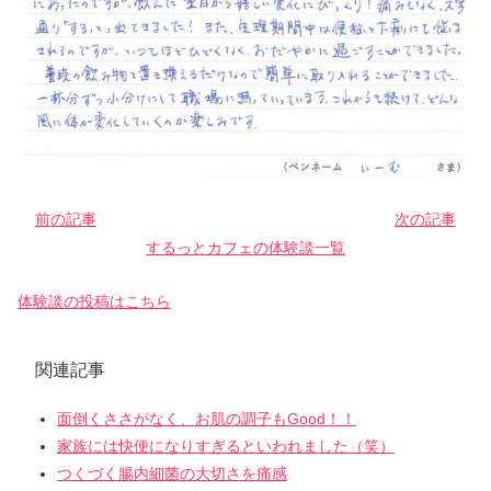
前の記事
次の記事
するっとカフェの体験談一覧
体験談の投稿はこちら
関連記事
面倒くささがなく、お肌の調子もGood！！
家族には快便になりすぎるといわれました（笑）
つくづく腸内細菌の大切さを痛感