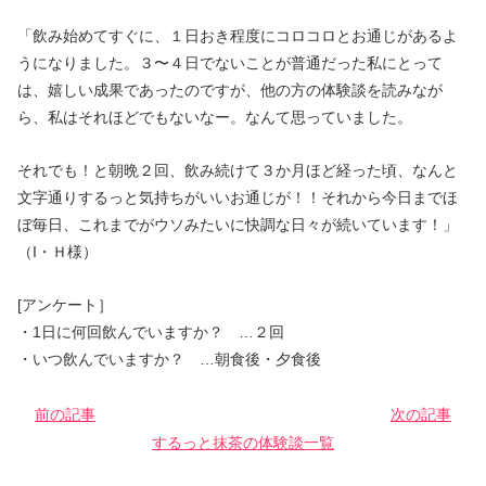
「飲み始めてすぐに、１日おき程度にコロコロとお通じがあるよ
うになりました。３〜４日でないことが普通だった私にとって
は、嬉しい成果であったのですが、他の方の体験談を読みなが
ら、私はそれほどでもないなー。なんて思っていました。
それでも！と朝晩２回、飲み続けて３か月ほど経った頃、なんと
文字通りするっと気持ちがいいお通じが！！それから今日までほ
ぼ毎日、これまでがウソみたいに快調な日々が続いています！」
（I・Ｈ様）
[アンケート］
・1日に何回飲んでいますか？ …２回
・いつ飲んでいますか？ …朝食後・夕食後
前の記事
次の記事
するっと抹茶の体験談一覧