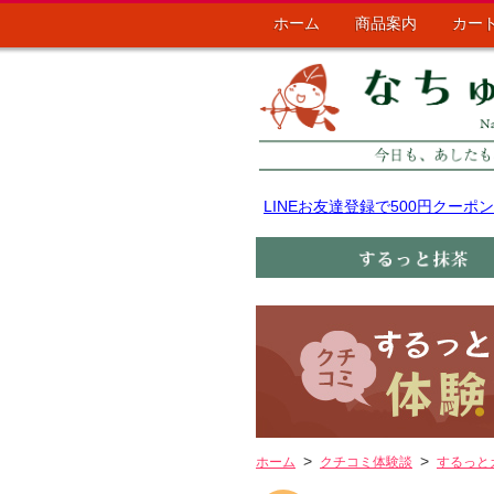
ホーム
商品案内
カー
LINEお友達登録で500円クー
ホーム
クチコミ体験談
するっと