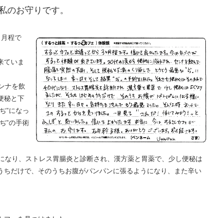
私のお守りです。
ヶ月程で
来ていま
ンナを飲
便秘と下
ぢ”になっ
ぢ”の手術
代になり、ストレス胃腸炎と診断され、漢方薬と胃薬で、少し便秘は
うちだけで、そのうちお腹がパンパンに張るようになり、また辛い
。