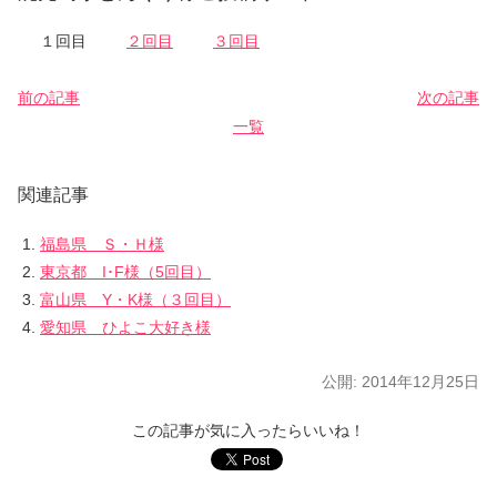
１回目
２回目
３回目
前の記事
次の記事
一覧
関連記事
福島県 Ｓ・Ｈ様
東京都 I･F様（5回目）
富山県 Y・K様（３回目）
愛知県 ひよこ大好き様
公開:
2014年12月25日