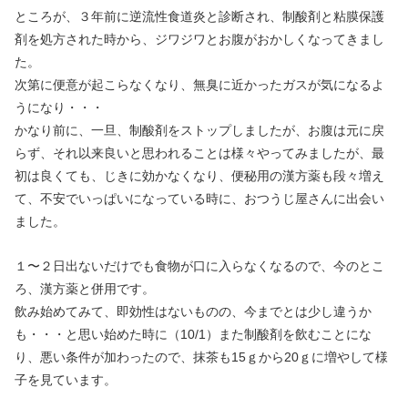
ところが、３年前に逆流性食道炎と診断され、制酸剤と粘膜保護
剤を処方された時から、ジワジワとお腹がおかしくなってきまし
た。
次第に便意が起こらなくなり、無臭に近かったガスが気になるよ
うになり・・・
かなり前に、一旦、制酸剤をストップしましたが、お腹は元に戻
らず、それ以来良いと思われることは様々やってみましたが、最
初は良くても、じきに効かなくなり、便秘用の漢方薬も段々増え
て、不安でいっぱいになっている時に、おつうじ屋さんに出会い
ました。
１〜２日出ないだけでも食物が口に入らなくなるので、今のとこ
ろ、漢方薬と併用です。
飲み始めてみて、即効性はないものの、今までとは少し違うか
も・・・と思い始めた時に（10/1）また制酸剤を飲むことにな
り、悪い条件が加わったので、抹茶も15ｇから20ｇに増やして様
子を見ています。