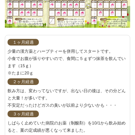
１ヶ月経過
少量の漢方薬とハーブティーを併用してスタートです。
小食でお腹が張りやすいので、食間に５ｇずつ抹茶を飲んでい
ます（15ｇ）
※たまに20ｇ
２ヶ月経過
飲み方は、変わってないですが、出ない日の後は、その分どん
と大量！が多いです。
不安定だったけどガスの臭いが以前より少ないかも・・・
３ヶ月経過
しばらく止めていた病院のお薬（制酸剤）を10/1から飲み始め
ると、案の定成績が悪くなって来ました。