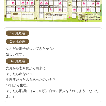
1ヶ月経過
2ヶ月経過
なんだか調子がついてきたかも♪
嬉しいです。
3ヶ月経過
先月から玄米食から白米に…
そしたら出ないっ
生理前だったのもあったのカナ？
12日から生理。
そしたら順調に（←この頃に白米に押麦を入れるようになった
よ。）