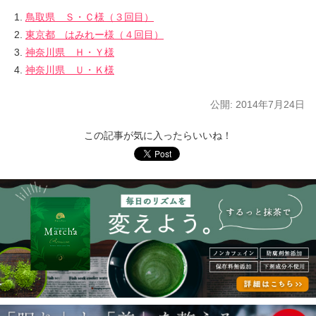
鳥取県 Ｓ・Ｃ様（３回目）
東京都 はみれー様（４回目）
神奈川県 Ｈ・Ｙ様
神奈川県 Ｕ・Ｋ様
公開:
2014年7月24日