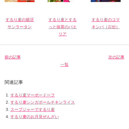
するり麦の腸活
するり麦とする
するり麦のコマ
サンラータン
っと抹茶のパエ
キンパ（김밥）
リア
前の記事
次の記事
一覧
関連記事
するり麦マーボードーフ
するり麦シンガポールチキンライス
スープジャーでするり麦
するり麦のお月見ぜんざい