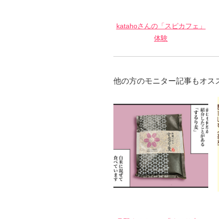
katahoさんの「スピカフェ」
体験
他の方のモニター記事もオス