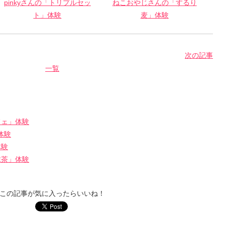
pinkyさんの「トリプルセッ
ねこおやじさんの「するり
ト」体験
麦」体験
次の記事
一覧
フェ」体験
体験
体験
抹茶」体験