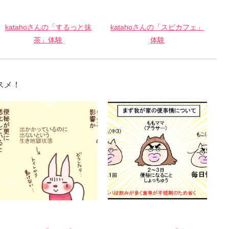
katahoさんの「するっと抹
katahoさんの「スピカフェ」
茶」体験
体験
スメ！