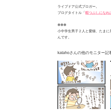
ライブドア公式ブロガー。
ブログタイトル「
暇つぶしになれ
❇︎❇︎❇︎
小中学生男子２人と愛猫、たまに
んです。
katahoさんの他のモニター記