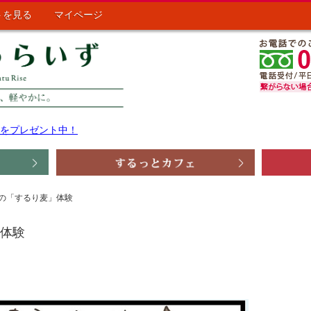
トを見る
マイページ
ポンをプレゼント中！
さんの「するり麦」体験
」体験