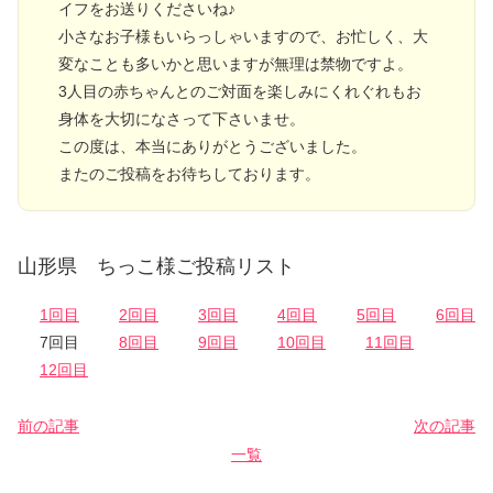
イフをお送りくださいね♪
小さなお子様もいらっしゃいますので、お忙しく、大
変なことも多いかと思いますが無理は禁物ですよ。
3人目の赤ちゃんとのご対面を楽しみにくれぐれもお
身体を大切になさって下さいませ。
この度は、本当にありがとうございました。
またのご投稿をお待ちしております。
山形県 ちっこ様ご投稿リスト
1回目
2回目
3回目
4回目
5回目
6回目
7回目
8回目
9回目
10回目
11回目
12回目
前の記事
次の記事
一覧