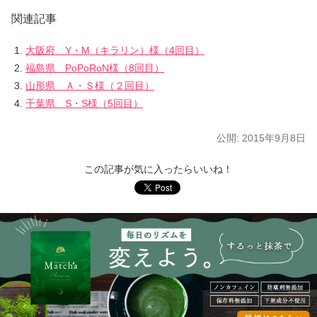
関連記事
大阪府 Y・M（キラリン）様（4回目）
福島県 PoPoRoN様（8回目）
山形県 Ａ・Ｓ様（２回目）
千葉県 S・S様（5回目）
公開:
2015年9月8日