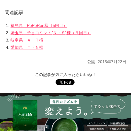
関連記事
福島県 PoPoRon様（5回目）
埼玉県 チョコミント(Ｎ・Ｓ)様（６回目）
岐阜県 Ａ・Ｔ様
愛知県 Ｔ・Ｎ様
公開:
2015年7月22日