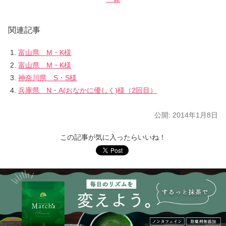
関連記事
富山県 M・K様
富山県 M・K様
神奈川県 S・S様
兵庫県 N・A(おなかに優しく)様（2回目）
公開:
2014年1月8日